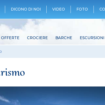
DICONO DI NOI
VIDEO
FOTO
CO
OFFERTE
CROCIERE
BARCHE
ESCURSIONI
o
urismo