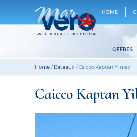
Skip
to
HOME
content
OFFRES
Home
/
Bateaux
/
Caicco Kaptan Yilmaz
Caicco Kaptan Y