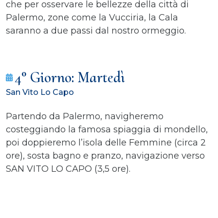
che per osservare le bellezze della città di
Palermo, zone come la Vucciria, la Cala
saranno a due passi dal nostro ormeggio.
4° Giorno: Martedì
San Vito Lo Capo
Partendo da Palermo, navigheremo
costeggiando la famosa spiaggia di mondello,
poi doppieremo l’isola delle Femmine (circa 2
ore), sosta bagno e pranzo, navigazione verso
SAN VITO LO CAPO (3,5 ore).
Località resa famosa per il suo mare cristallino
e le spiagge di un colore unico, ma chi dice
San Vito Lo Capo dice anche Cous Cous fest.