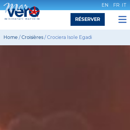
Skip
EN
FR
IT
to
content
RÉSERVER
Home
/
Croisières
/
Crociera Isole Egadi